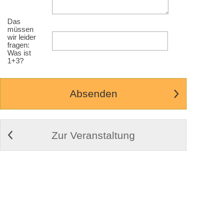
Das
müssen
wir leider
fragen:
Was ist
1+3?
Zur Veranstaltung
© 2009-2026
Cortex Media GmbH Ulm
Impressum
|
Kontakt
|
AGB
Weitere Infos zu Cortex Tickets
Desktop Ansicht